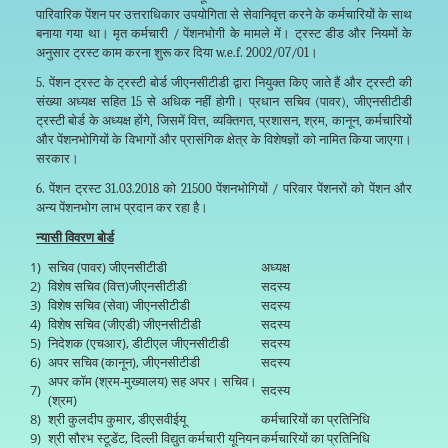
पारिवारिक पेंशन पर उत्तराधिकार उपयोगिता से सेवानिवृत्त करने के कर्मचारियों के साथ
बनाया गया था। मृत कर्मचारी / पेंशनभोगी के मामले में। ट्रस्ट डीड और नियमों के
अनुसार ट्रस्ट काम करना शुरू कर दिया w.e.f. 2002/07/01।
5. पेंशन ट्रस्ट के ट्रस्टी बोर्ड जीएनसीटीडी द्वारा नियुक्त किए जाते हैं और ट्रस्टी की
संख्या अध्यक्ष सहित 15 से अधिक नहीं होगी। प्रधान सचिव (पावर), जीएनसीटीडी
ट्रस्टी बोर्ड के अध्यक्ष होंगे, जिसमें वित्त, व्यक्तिगत, प्रशासन, श्रम, कानून, कर्मचारियों
और पेंशनभोगियों के विभागों और प्रासंगिक क्षेत्र के विशेषज्ञों को नामित किया जाएगा।
सरकार।
6. पेंशन ट्रस्ट 31.03.2018 को 21500 पेंशनभोगियों / परिवार पेंशनरों को पेंशन और
अन्य पेंशनभोग लाभ प्रदान कर रहा है।
न्यासी विवरण बोर्ड
1)
सचिव (पावर) जीएनसीटीडी
अध्यक्ष
2)
विशेष सचिव (वित्त)जीएनसीटीडी
सदस्य
3)
विशेष सचिव (सेवा) जीएनसीटीडी
सदस्य
4)
विशेष सचिव (जीएडी) जीएनसीटीडी
सदस्य
5)
निदेशक (एचआर), डीटीएल जीएनसीटीडी
सदस्य
6)
अपर सचिव (कानून), जीएनसीटीडी
सदस्य
अपर कॉम (श्रम-मुख्यालय) सह अपर। सचिव।
7)
सदस्य
(श्रम)
8)
श्री कुलदीप कुमार, डीएसवीईयू
कर्मचारियों का प्रतिनिधि
9)
श्री सौरभ स्टूडेंट, दिल्ली विद्युत कर्मचारी यूनियन
कर्मचारियों का प्रतिनिधि